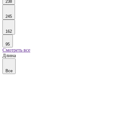
238
245
162
95
Смотреть все
Длина
Все