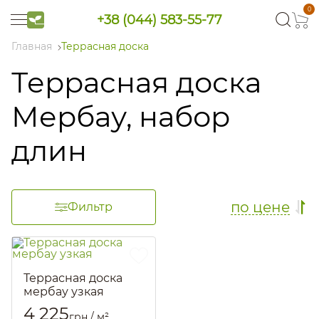
0
+38 (044) 583-55-77
Главная
Террасная доска
Террасная доска
Мербау, набор
длин
по цене
Фильтр
Террасная доска
мербау узкая
Артикул::
1436
4 225
грн / м²