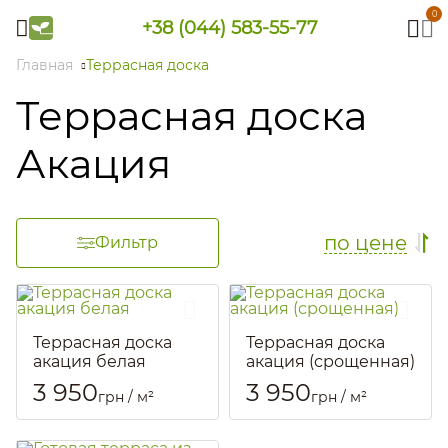
0
+38 (044) 583-55-77
Главная
Террасная доска
Террасная доска
Акация
по цене
Фильтр
Террасная доска
Террасная доска
акация белая
акация (срощенная)
Артикул::
567
Артикул::
1440
3 950
3 950
грн / м²
грн / м²