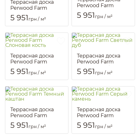
Террасная доска
Perwood Farm
Perwood Farm
Вишня
5 951
Черное дерево
5 951
грн / м²
Артикул::
2478
грн / м²
Артикул::
1827
Террасная доска
Террасная доска
Perwood Farm
Perwood Farm
Слоновая кость
Светлый дуб
5 951
5 951
грн / м²
грн / м²
Артикул::
2479
Артикул::
2480
Террасная доска
Террасная доска
Perwood Farm
Perwood Farm
Темный каштан
Серый камень
5 951
5 951
грн / м²
грн / м²
Артикул::
2481
Артикул::
2482