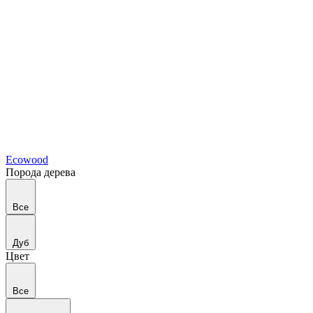
Ecowood
Порода дерева
Все
Дуб
Цвет
Все