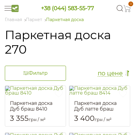
0
+38 (044) 583-55-77
Главная
Паркет
Паркетная доска
Паркетная доска
270
по цене
Фильтр
Паркетная доска
Паркетная доска
Дуб браш 8410
Дуб латте браш
8414
Артикул::
1912
3 355
3 400
грн / м²
грн / м²
Артикул::
1916