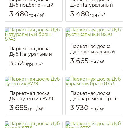
Дуб подбеленный
Дуб Натуральный
браш 8741
браш 8745
3 480
3 480
грн / м²
грн / м²
Артикул::
1920
Артикул::
2352
Паркетная доска
Паркетная доска
Дуб рустикальный
Дуб Натуральный
8520
3 665
браш 8743
3 525
грн / м²
Артикул::
2358
грн / м²
Артикул::
2354
Паркетная доска
Паркетная доска
Дуб аутентик 8739
Дуб карамель браш
8733
Артикул::
2356
3 685
3 730
грн / м²
грн / м²
Артикул::
1923