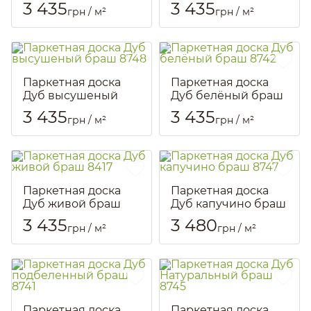
браш 8744
cерый браш 8511
3 435
3 435
грн / м²
грн / м²
Артикул::
1913
Артикул::
1921
Паркетная доска
Паркетная доска
Дуб высушеный
Дуб белёный браш
браш 8748
8742
3 435
3 435
грн / м²
грн / м²
Артикул::
1929
Артикул::
2351
Паркетная доска
Паркетная доска
Дуб живой браш
Дуб капучино браш
8417
8747
3 435
3 480
грн / м²
грн / м²
Артикул::
2353
Артикул::
1917
Паркетная доска
Паркетная доска