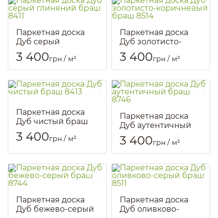
Паркетная доска
Паркетная доска
Дуб серый
Дуб золотисто-
глиняний браш 8411
коричневый браш
3 400
3 400
грн / м²
грн / м²
8514
Артикул::
1918
Артикул::
1919
Паркетная доска
Паркетная доска
Дуб чистый браш
Дуб аутентичный
8413
3 400
браш 8746
3 400
грн / м²
Артикул::
1922
грн / м²
Артикул::
2350
Паркетная доска
Паркетная доска
Дуб бежево-серый
Дуб оливково-