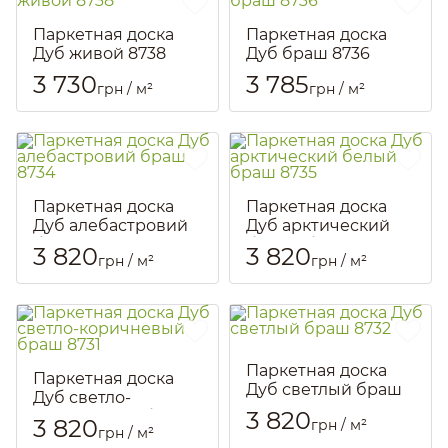
Паркетная доска
Паркетная доска
Дуб живой 8738
Дуб браш 8736
Артикул::
2357
Артикул::
1914
3 730
3 785
грн / м²
грн / м²
Паркетная доска
Паркетная доска
Дуб алебастровий
Дуб арктический
браш 8734
белый браш 8735
3 820
3 820
грн / м²
грн / м²
Артикул::
1924
Артикул::
1925
Паркетная доска
Паркетная доска
Дуб светлый браш
Дуб светло-
8732
3 820
коричневый браш
3 820
грн / м²
Артикул::
1927
грн / м²
8731