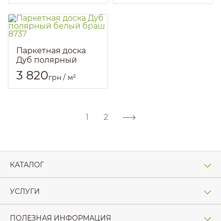
Артикул::
1926
Паркетная доска
Дуб полярный
белый браш 8737
3 820
грн / м²
Артикул::
1928
1
2
КАТАЛОГ
УСЛУГИ
ПОЛЕЗНАЯ ИНФОРМАЦИЯ