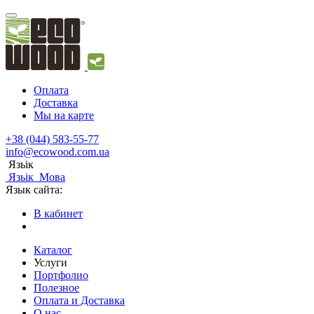
Оплата
Доставка
Мы на карте
+38 (044) 583-55-77
info@ecowood.com.ua
Язьік
Язьік
Мова
Язык сайта:
В кабинет
Каталог
Услуги
Портфолио
Полезное
Оплата и Доставка
О нас