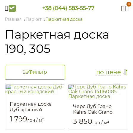
0
+38 (044) 583-55-77
Главная
Паркет
Паркетная доска
Паркетная доска
190, 305
по цене
Фильтр
Паркетная доска
Черс Дуб Грано
Дуб красный
Kährs Oak Grano
канадский
1 799
141160185 Паркетная
3 850
грн / м²
Артикул::
3266
грн / м²
доска
Артикул::
165