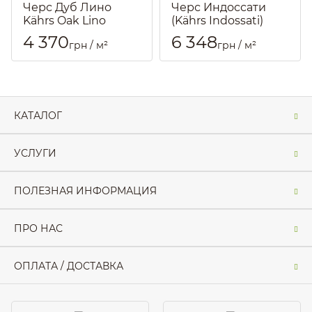
Черс Дуб Лино
Черс Индоссати
Kährs Oak Lino
(Kährs Indossati)
14190185 Паркетная
Паркетная доска
4 370
6 348
грн / м²
грн / м²
доска
Артикул::
179
Артикул::
197
КАТАЛОГ
УСЛУГИ
ПОЛЕЗНАЯ ИНФОРМАЦИЯ
ПРО НАС
ОПЛАТА / ДОСТАВКА