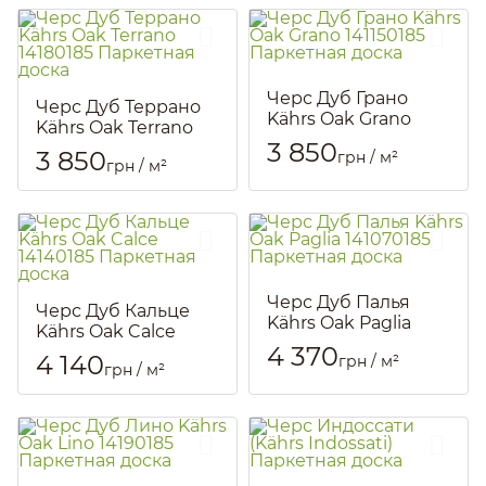
Черс Дуб Грано
Черс Дуб Террано
Kährs Oak Grano
Kährs Oak Terrano
141150185 Паркетная
3 850
14180185 Паркетная
3 850
грн / м²
доска
грн / м²
доска
Артикул::
194
Артикул::
188
Черс Дуб Палья
Черс Дуб Кальце
Kährs Oak Paglia
Kährs Oak Calce
141070185
4 370
14140185 Паркетная
4 140
грн / м²
Паркетная доска
грн / м²
доска
Артикул::
161
Артикул::
184