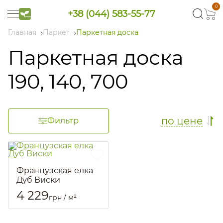
0
+38 (044) 583-55-77
Главная
Паркет
Паркетная доска
Паркетная доска
190, 140, 700
по цене
Фильтр
Французская елка
Дуб Виски
Артикул::
2509
4 229
грн / м²