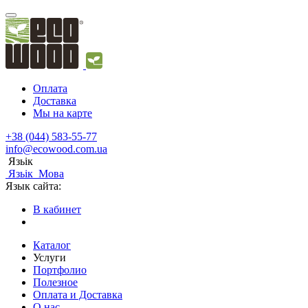
Оплата
Доставка
Мы на карте
+38 (044) 583-55-77
info@ecowood.com.ua
Язьік
Язьік
Мова
Язык сайта:
В кабинет
Каталог
Услуги
Портфолио
Полезное
Оплата и Доставка
О нас