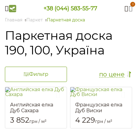
0
+38 (044) 583-55-77
Главная
Паркет
Паркетная доска
Паркетная доска
190, 100, Україна
по цене
Фильтр
Английская елка
Французская елка
Дуб Сахара
Дуб Виски
Артикул::
1968
Артикул::
2509
3 852
4 229
грн / м²
грн / м²