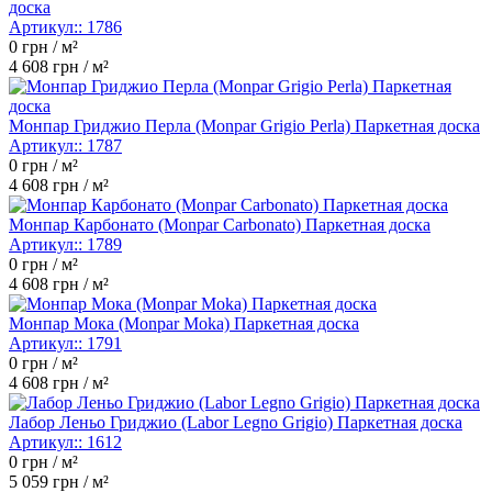
доска
Артикул::
1786
0
грн / м²
4 608
грн / м²
Монпар Гриджио Перла (Monpar Grigio Perla) Паркетная доска
Артикул::
1787
0
грн / м²
4 608
грн / м²
Монпар Карбонато (Monpar Carbonato) Паркетная доска
Артикул::
1789
0
грн / м²
4 608
грн / м²
Монпар Мока (Monpar Moka) Паркетная доска
Артикул::
1791
0
грн / м²
4 608
грн / м²
Лабор Леньо Гриджио (Labor Legno Grigio) Паркетная доска
Артикул::
1612
0
грн / м²
5 059
грн / м²