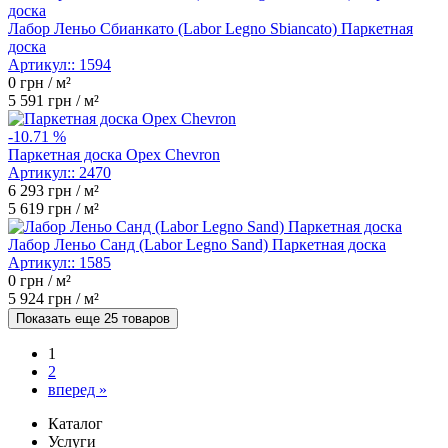
Лабор Леньо Сбианкато (Labor Legno Sbiancato) Паркетная
доска
Артикул::
1594
0
грн / м²
5 591
грн / м²
-10.71 %
Паркетная доска Орех Chevron
Артикул::
2470
6 293
грн / м²
5 619
грн / м²
Лабор Леньо Санд (Labor Legno Sand) Паркетная доска
Артикул::
1585
0
грн / м²
5 924
грн / м²
Показать еще 25 товаров
1
2
вперед »
Каталог
Услуги