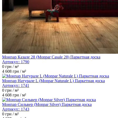
Монпар Казале 28 (Monpar Casale 28) Паркетная доска
Артикул::
1790
0
грн / м²
4 608
грн / м²
Монпар Натурале L (Monpar Naturale L) Паркетная доска
Артикул::
1741
0
грн / м²
4 608
грн / м²
Монпар Сильвер (Monpar Silver) Паркетная доска
Артикул::
1743
0
грн / м²