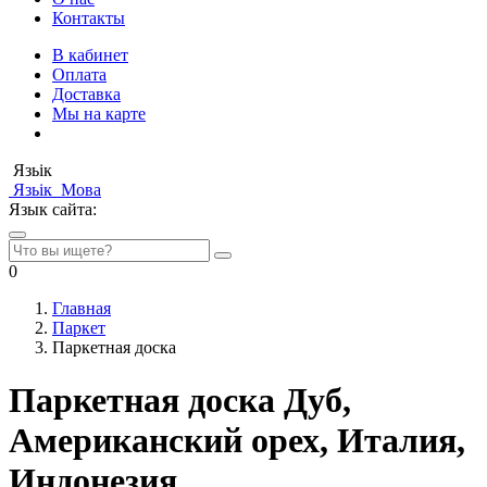
Контакты
В кабинет
Оплата
Доставка
Мы на карте
Язьік
Язьік
Мова
Язык сайта:
0
Главная
Паркет
Паркетная доска
Паркетная доска Дуб,
Американский орех, Италия,
Индонезия