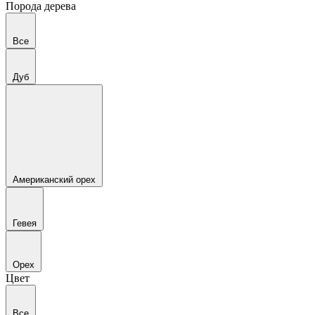
Порода дерева
Все
Дуб
Американский орех
Гевея
Орех
Цвет
Все