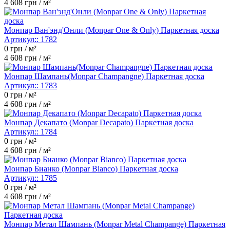
4 608
грн / м²
Монпар Ван'энд'Онли (Monpar One & Only) Паркетная доска
Артикул::
1782
0
грн / м²
4 608
грн / м²
Монпар Шампань(Monpar Сhampangne) Паркетная доска
Артикул::
1783
0
грн / м²
4 608
грн / м²
Монпар Декапато (Monpar Decapato) Паркетная доска
Артикул::
1784
0
грн / м²
4 608
грн / м²
Монпар Бианко (Monpar Bianco) Паркетная доска
Артикул::
1785
0
грн / м²
4 608
грн / м²
Монпар Метал Шампань (Monpar Metal Champange) Паркетная