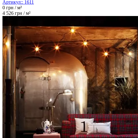
Артикул::
1611
0
грн / м²
4 526
грн / м²