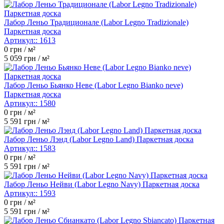
Лабор Леньо Традиционале (Labor Legno Tradizionale)
Паркетная доска
Артикул::
1613
0
грн / м²
5 059
грн / м²
Лабор Леньо Бьянко Неве (Labor Legno Bianko neve)
Паркетная доска
Артикул::
1580
0
грн / м²
5 591
грн / м²
Лабор Леньо Лэнд (Labor Legno Land) Паркетная доска
Артикул::
1583
0
грн / м²
5 591
грн / м²
Лабор Леньо Нейви (Labor Legno Navy) Паркетная доска
Артикул::
1593
0
грн / м²
5 591
грн / м²