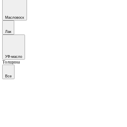
Масловоск
Лак
УФ-масло
Толщина
Все