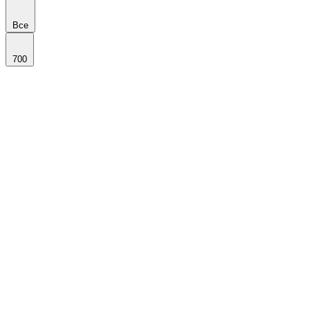
Все
700