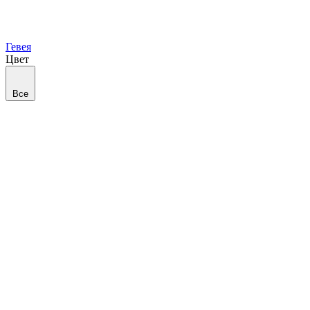
Гевея
Цвет
Все