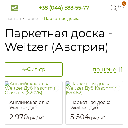
0
+38 (044) 583-55-77
Главная
Паркет
Паркетная доска
Паркетная доска -
Weitzer (Австрия)
по цене
Фильтр
Английская елка
Паркетная доска
Weitzer Дуб
Weitzer Дуб
Kaschmir Classic S
Kaschmir (59482)
2 970
5 504
грн / м²
грн / м²
(62076)
Артикул::
2765
Артикул::
2785