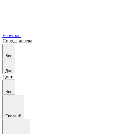
Ecowood
Порода дерева
Все
Дуб
Цвет
Все
Светлый