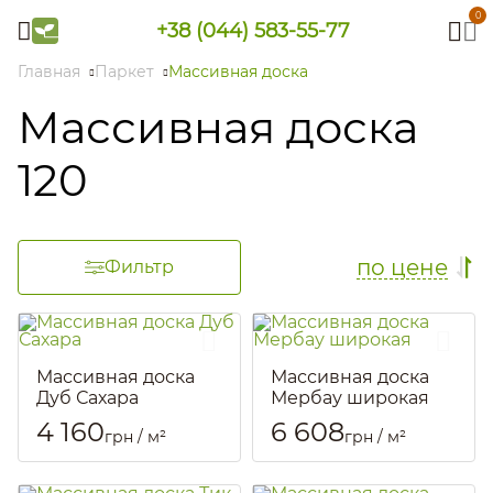
0
+38 (044) 583-55-77
Главная
Паркет
Массивная доска
Массивная доска
120
по цене
Фильтр
Массивная доска
Массивная доска
Дуб Сахара
Мербау широкая
Артикул::
3025
Артикул::
3023
4 160
6 608
грн / м²
грн / м²