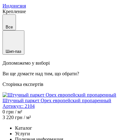
Индонезия
Крепление
Все
Шип-паз
Допоможемо у виборі
Ви ще думаєте над тим, що обрати?
Сторінка експертів
Штучный паркет Орех европейский пропаренный
Артикул::
2104
0
грн / м²
3 220
грн / м²
Каталог
Услуги
Полезная информация