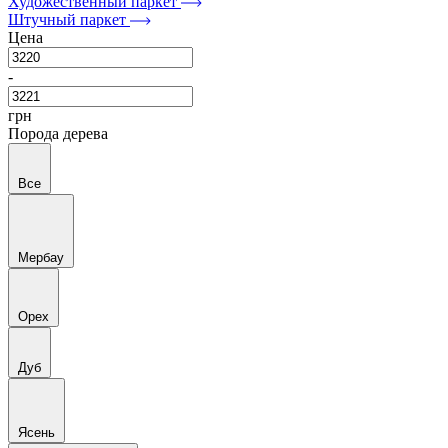
Художественный паркет
Штучный паркет
Цена
-
грн
Порода дерева
Все
Мербау
Орех
Дуб
Ясень