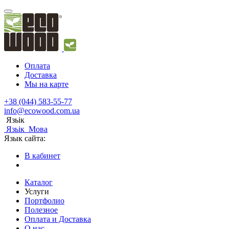
Оплата
Доставка
Мы на карте
+38 (044) 583-55-77
info@ecowood.com.ua
Язьік
Язьік
Мова
Язык сайта:
В кабинет
Каталог
Услуги
Портфолио
Полезное
Оплата и Доставка
О нас