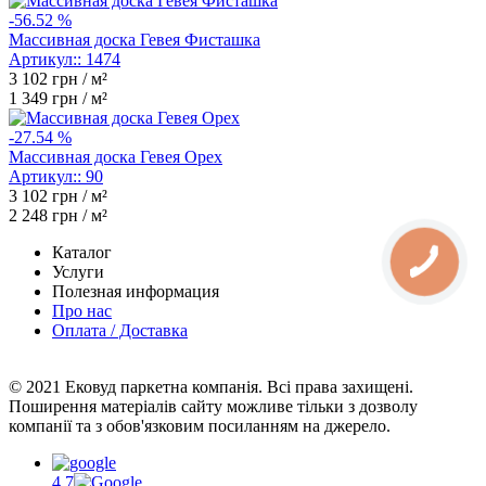
-56.52 %
Массивная доска Гевея Фисташка
Артикул::
1474
3 102
грн / м²
1 349
грн / м²
-27.54 %
Массивная доска Гевея Орех
Артикул::
90
3 102
грн / м²
2 248
грн / м²
Каталог
Услуги
Полезная информация
Про нас
Оплата / Доставка
© 2021 Ековуд паркетна компанія. Всі права захищені.
Поширення матеріалів сайту можливе тільки з дозволу
компанії та з обов'язковим посиланням на джерело.
4.7