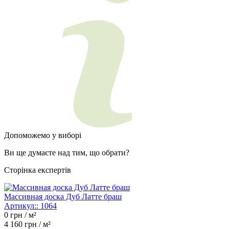
Допоможемо у виборі
Ви ще думаєте над тим, що обрати?
Сторінка експертів
Массивная доска Дуб Латте браш
Артикул::
1064
0
грн / м²
4 160
грн / м²