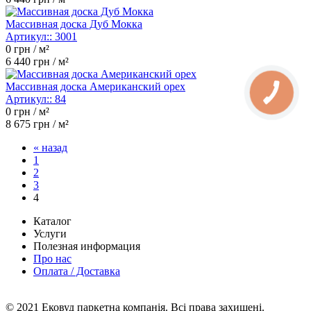
Массивная доска Дуб Мокка
Артикул::
3001
0
грн / м²
6 440
грн / м²
Массивная доска Американский орех
Артикул::
84
0
грн / м²
8 675
грн / м²
« назад
1
2
3
4
Каталог
Услуги
Полезная информация
Про нас
Оплата / Доставка
© 2021 Ековуд паркетна компанія. Всі права захищені.