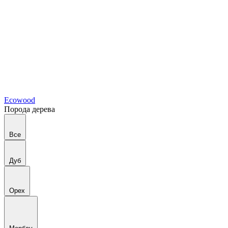
Ecowood
Порода дерева
Все
Дуб
Орех