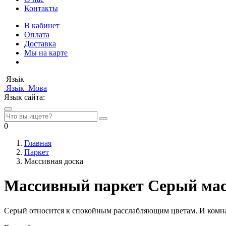
Контакты
В кабинет
Оплата
Доставка
Мы на карте
Язьік
Язьік
Мова
Язык сайта:
0
Главная
Паркет
Массивная доска
Массивный паркет Серый ма
Серый относится к спокойным расслабляющим цветам. И комната