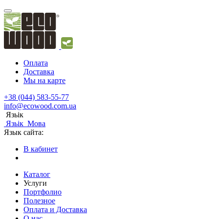
Оплата
Доставка
Мы на карте
+38 (044) 583-55-77
info@ecowood.com.ua
Язьік
Язьік
Мова
Язык сайта:
В кабинет
Каталог
Услуги
Портфолио
Полезное
Оплата и Доставка
О нас