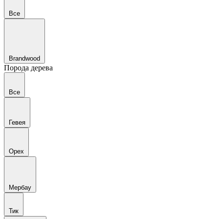
Все
Brandwood
Порода дерева
Все
Гевея
Орех
Мербау
Тик