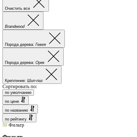
Очистить все
Brandwood
Порода дерева:
Гевея
Порода дерева:
Орех
Крепление:
Шип-паз
Сортировать по:
по умолчанию
по цене
по названию
по рейтингу
Фильтр
Фильтр