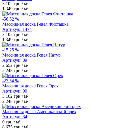
3 102
грн / м²
1 349
грн / м²
-56.52 %
Массивная доска Гевея Фисташка
Артикул::
1474
3 102
грн / м²
1 349
грн / м²
-15.25 %
Массивная доска Гевея Натур
Артикул::
89
2 652
грн / м²
2 248
грн / м²
-27.54 %
Массивная доска Гевея Орех
Артикул::
90
3 102
грн / м²
2 248
грн / м²
Массивная доска Американский орех
Артикул::
84
0
грн / м²
8 675
грн / м²