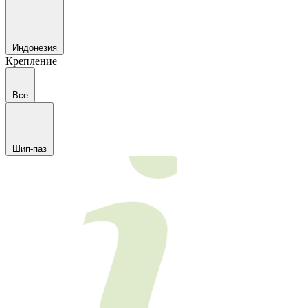
Индонезия
Крепление
Все
Шип-паз