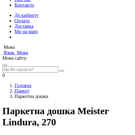
Контакти
До кабінету
Оплата
Доставка
Ми на мапі
Мова
Язьік
Мова
Мова сайту:
0
Головна
Паркет
Паркетна дошка
Паркетна дошка Meister
Lindura, 270