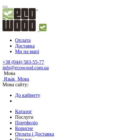
Оплата
Доставка
Ми на мапі
+38 (044) 583-55-77
info@ecowood.com.ua
Мова
Язьік
Мова
Мова сайту:
До кабінету
Каталог
Послуги
Портфоліо
Корисне
Оплата і Доставка
Про нас