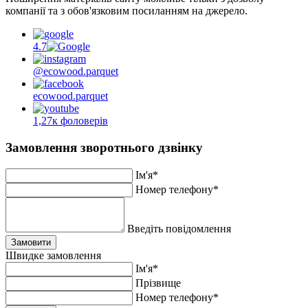
компанії та з обов'язковим посиланням на джерело.
4.7
@ecowood.parquet
ecowood.parquet
1,27к фоловерів
Замовлення зворотнього дзвінку
Ім'я*
Номер телефону*
Введіть повідомлення
Замовити
Швидке замовлення
Ім'я*
Прiзвище
Номер телефону*