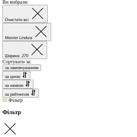
Ви вибрали:
Очистити всі
Meister Lindura
Ширина:
270
Сортувати за:
за замовчуванням
за ціною
за назвою
за рейтингом
Фільтр
Фільтр