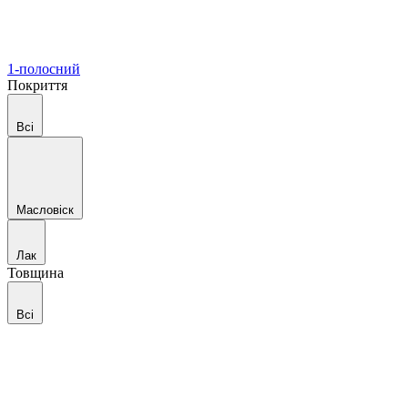
1-полосний
Покриття
Всі
Масловіск
Лак
Товщина
Всі