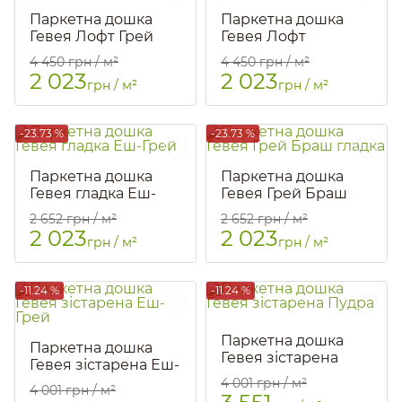
Паркетна дошка
Паркетна дошка
Гевея Лофт Грей
Гевея Лофт
Блакитна
Артикул::
1726
4 450
грн / м²
4 450
грн / м²
Артикул::
3026
2 023
2 023
грн / м²
грн / м²
-23.73 %
-23.73 %
Паркетна дошка
Паркетна дошка
Гевея гладка Еш-
Гевея Грей Браш
Грей
гладка
2 652
грн / м²
2 652
грн / м²
Артикул::
3183
2 023
2 023
грн / м²
грн / м²
-11.24 %
-11.24 %
Паркетна дошка
Паркетна дошка
Гевея зістарена
Гевея зістарена Еш-
Пудра
Грей
4 001
грн / м²
4 001
грн / м²
Артикул::
1226
Артикул::
764