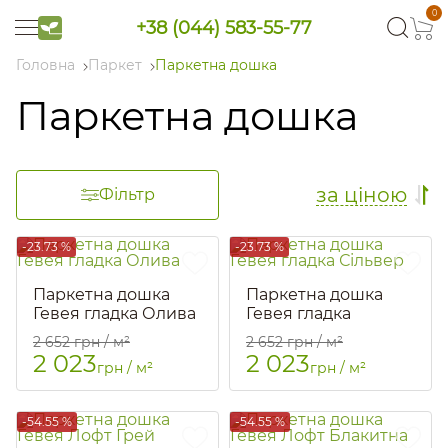
0
+38 (044) 583-55-77
Головна
Паркет
Паркетна дошка
Паркетна дошка
за ціною
Фільтр
-23.73 %
-23.73 %
Паркетна дошка
Паркетна дошка
Гевея гладка Олива
Гевея гладка
Сільвер
Артикул::
1223
2 652
грн / м²
2 652
грн / м²
Артикул::
1225
2 023
2 023
грн / м²
грн / м²
-54.55 %
-54.55 %