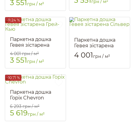
3 551
3 551
грн / м²
грн / м²
-11.24 %
Паркетна дошка
Паркетна дошка
Гевея зістарена
Гевея зістарена
Грей-Кью
Сільвер
4 001
4 001
грн / м²
грн / м²
Артикул::
1446
Артикул::
763
3 551
грн / м²
-10.71 %
Паркетна дошка
Горіх Chevron
Артикул::
2470
6 293
грн / м²
5 619
грн / м²