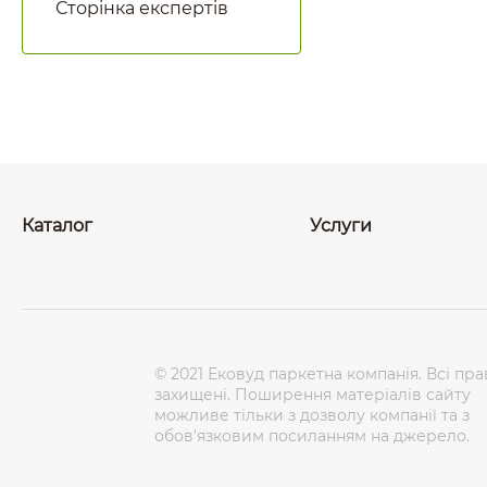
Сторінка експертів
Каталог
Услуги
© 2021 Ековуд паркетна компанія. Всі пра
захищені. Поширення матеріалів сайту
можливе тільки з дозволу компанії та з
обов'язковим посиланням на джерело.