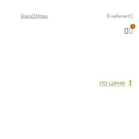
Язьік
Мова
В кабинет
0
по цене