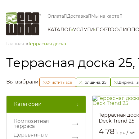
Оплата
Доставка
Мы на карте
КАТАЛОГ
УСЛУГИ
ПОРТФОЛИО
ПО
Главная
Террасная доска
Террасная доска 25, 
Вы выбрали:
Очистить все
Толщина:
25
Ширина:
1
Категории
Террасная доск
Deck Trend 25
Композитная
терраса
Артикул::
2801
4 781
грн / м²
Деревянные