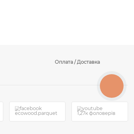
Оплата / Доставка
КНОПКА
ЗВ'ЯЗКУ
ecowood.parquet
1,27к фоловерів