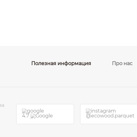
Полезная информация
Про нас
ва
4.7
@ecowood.parquet