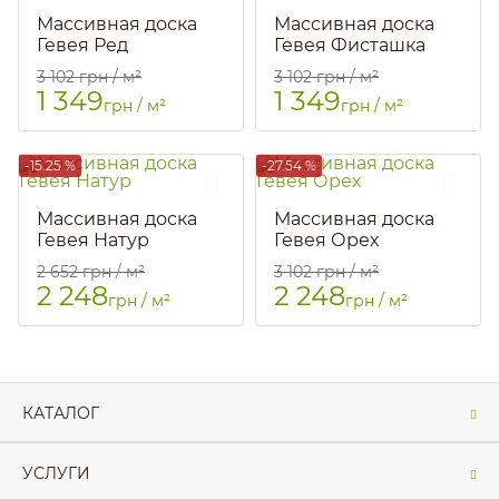
Массивная доска
Массивная доска
Гевея Ред
Гевея Фисташка
Артикул::
1473
Артикул::
1474
3 102
грн / м²
3 102
грн / м²
1 349
1 349
грн / м²
грн / м²
-15.25 %
-27.54 %
Массивная доска
Массивная доска
Гевея Натур
Гевея Орех
Артикул::
89
Артикул::
90
2 652
грн / м²
3 102
грн / м²
2 248
2 248
грн / м²
грн / м²
КАТАЛОГ
УСЛУГИ