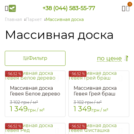
0
+38 (044) 583-55-77
Главная
Паркет
Массивная доска
Массивная доска
по цене
Фильтр
-56.52 %
-56.52 %
Массивная доска
Массивная доска
Гевея Белое дерево
Гевея Грей браш
Артикул::
91
Артикул::
1432
3 102
грн / м²
3 102
грн / м²
1 349
1 349
грн / м²
грн / м²
-56.52 %
-56.52 %